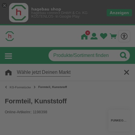
hagebau shop
Anzeigen
hagebau connect GmbH & Co. KG
KOSTENLOS- In Google Play
Wähle jetzt Deinen Markt
Formteil, Kunststoff
KG-Formstücke
Formteil, Kunststoff
Online-Artikelnr.: 1198398
FUNKEGRUPPE