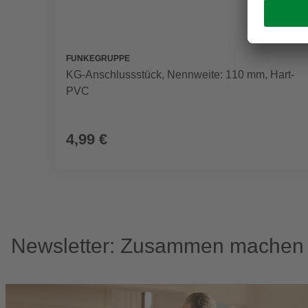
FUNKEGRUPPE
KG-Anschlussstück, Nennweite: 110 mm, Hart-
PVC
4,99 €
Newsletter: Zusammen machen w