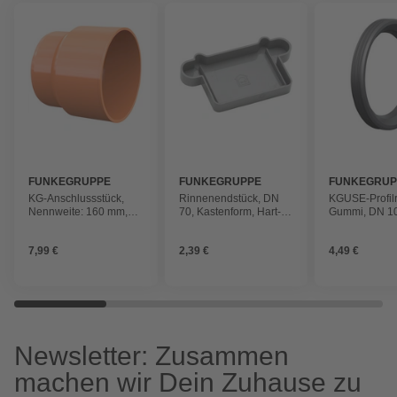
FUNKEGRUPPE
FUNKEGRUPPE
FUNKEGRUP
KG-Anschlussstück,
Rinnenendstück, DN
KGUSE-Profilr
Nennweite: 160 mm,
70, Kastenform, Hart-
Gummi, DN 1
Hart-PVC
PVC
7,99 €
2,39 €
4,49 €
Newsletter: Zusammen
machen wir Dein Zuhause zu