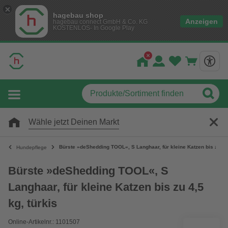
hagebau shop
Anzeigen
hagebau connect GmbH & Co. KG
KOSTENLOS- In Google Play
Wähle jetzt Deinen Markt
Bürste »deShedding TOOL«, S Langhaar, für kleine Katzen bis zu 4,5
Hundepflege
Bürste »deShedding TOOL«, S
Langhaar, für kleine Katzen bis zu 4,5
kg, türkis
Online-Artikelnr.: 1101507