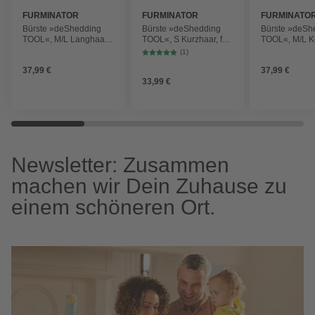
FURMINATOR
FURMINATOR
FURMINATO
Bürste »deShedding
Bürste »deShedding
Bürste »deSh
TOOL«, M/L Langhaar,
TOOL«, S Kurzhaar, für
TOOL«, M/L K
für Katzen über 4,5 kg,
kleine Katzen bis zu 4,5
für Katzen übe
(1)
lila
kg, türkis
lila
37,99 €
37,99 €
33,99 €
Newsletter: Zusammen
machen wir Dein Zuhause zu
einem schöneren Ort.