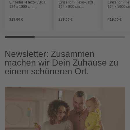
Einzeltor »Flexo«, BxH:
Einzeltor »Flexo«, BxH:
Einzeltor »Fl
124 x 1000 cm,
124 x 800 cm,
124 x 1600 c
feuerverzinkter Stahl
feuerverzinkter Stahl
feuerverzinkte
319,00 €
289,00 €
419,00 €
Newsletter: Zusammen
machen wir Dein Zuhause zu
einem schöneren Ort.