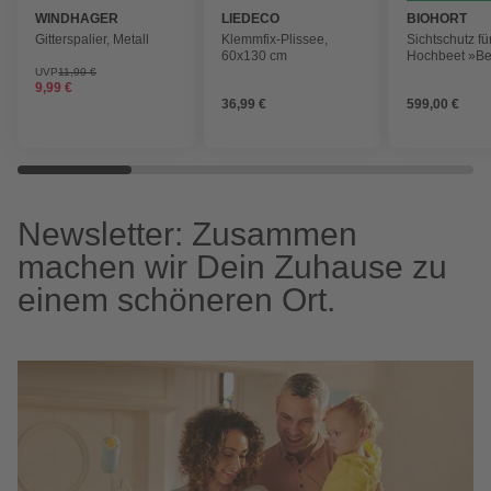
WINDHAGER
LIEDECO
BIOHORT
Gitterspalier, Metall
Klemmfix-Plissee,
Sichtschutz fü
60x130 cm
Hochbeet »Be
Stahlblech,
UVP
11,99 €
9,99 €
feuerverzinkt/l
36,99 €
599,00 €
Newsletter: Zusammen
machen wir Dein Zuhause zu
einem schöneren Ort.