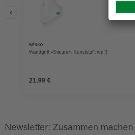
WENKO
Wandgriff »Secura«, Kunststoff, weiß
21,99 €
Newsletter: Zusammen machen w