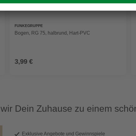
FUNKEGRUPPE
Bogen, RG 75, halbrund, Hart-PVC
3,99 €
ir Dein Zuhause zu einem schön
Exklusive Angebote und Gewinnspiele