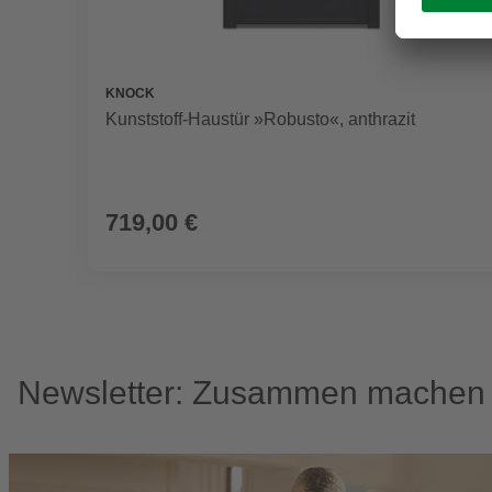
KNOCK
Kunststoff-Haustür »Robusto«, anthrazit
719,00 €
Newsletter: Zusammen machen w