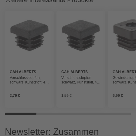
GAH ALBERTS
GAH ALBERTS
GAH ALBER
Verschlussstopfen,
Verschlussstopfen,
Gewindestopf
schwarz, Kunststoff, 4
schwarz, Kunststoff, 4
schwarz, Kunst
Stück
Stück
Stück
2,79 €
1,59 €
6,99 €
Newsletter: Zusammen