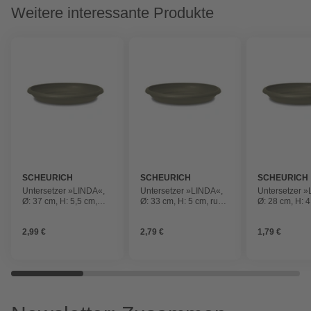
Weitere interessante Produkte
SCHEURICH
SCHEURICH
SCHEURICH
Untersetzer »LINDA«,
Untersetzer »LINDA«,
Untersetzer 
Ø: 37 cm, H: 5,5 cm,
Ø: 33 cm, H: 5 cm, rund,
Ø: 28 cm, H: 4
rund, moss green
moss green
rund, moss g
2,99 €
2,79 €
1,79 €