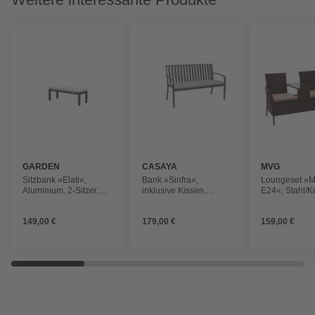
GARDEN
CASAYA
MVG
IMPRESSIONS
Sitzbank »Elati«,
Bank »Sinfra«,
Loungeset »
Aluminium, 2-Sitzer,
inklusive Kissen,
E24«, Stahl/Ku
BxTxH: 120 x 45 x 44
Aluminium, schwarz
2-Sitzer, BxHx
cm, carbon black/valley
84 x 55 cm
149,00 €
179,00 €
159,00 €
sand