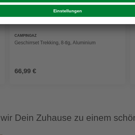
CAMPINGAZ
Geschirrset Trekking, 8-tlg, Aluminium
66,99 €
ir Dein Zuhause zu einem schön