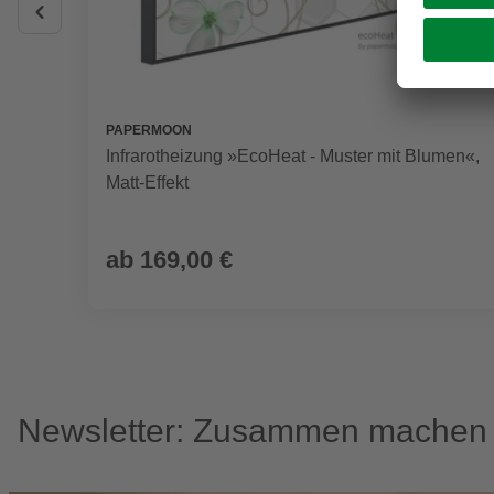
PAPERMOON
Infrarotheizung »EcoHeat - Muster mit Blumen«,
Matt-Effekt
ab
169,00 €
Newsletter: Zusammen machen w