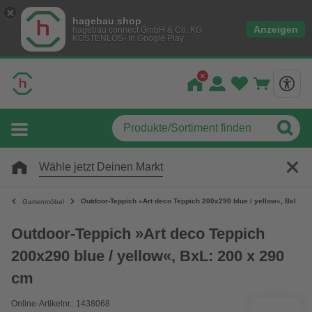
hagebau shop
Anzeigen
hagebau connect GmbH & Co. KG
KOSTENLOS- In Google Play
Wähle jetzt Deinen Markt
Outdoor-Teppich »Art deco Teppich 200x290 blue / yellow«, BxL: 2
Gartenmöbel
Outdoor-Teppich »Art deco Teppich
200x290 blue / yellow«, BxL: 200 x 290
cm
Online-Artikelnr.: 1438068