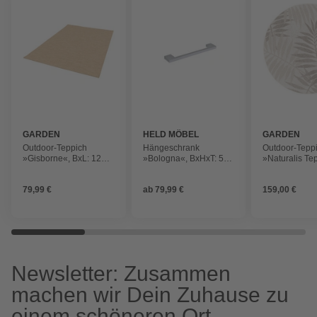
GARDEN
HELD MÖBEL
GARDEN
IMPRESSIONS
IMPRESSION
Outdoor-Teppich
Hängeschrank
Outdoor-Tepp
»Gisborne«, BxL: 120 x
»Bologna«, BxHxT: 50
»Naturalis Te
170 cm
x 57 x 34 cm,
Ø200 desert s
Holzwerkstoff
200 cm
79,99 €
ab
79,99 €
159,00 €
Newsletter: Zusammen
machen wir Dein Zuhause zu
einem schöneren Ort.