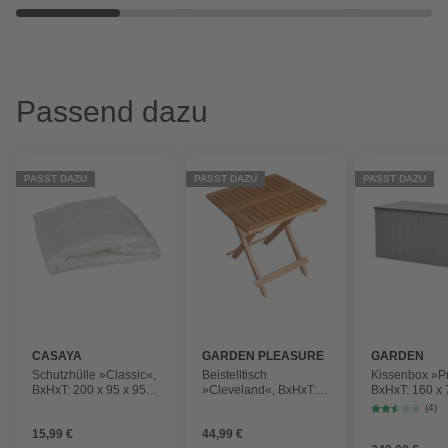
Passend dazu
PASST DAZU
PASST DAZU
PASST DAZU
CASAYA
GARDEN PLEASURE
GARDEN
IMPRESSION
Schutzhülle »Classic«,
Beistelltisch
Kissenbox »P
BxHxT: 200 x 95 x 95
»Cleveland«, BxHxT:
BxHxT: 160 x 
cm, Kunststoff
50 x 50 x 50 cm,
cm, schwarz
(4)
AkazienHolz
15,99 €
44,99 €