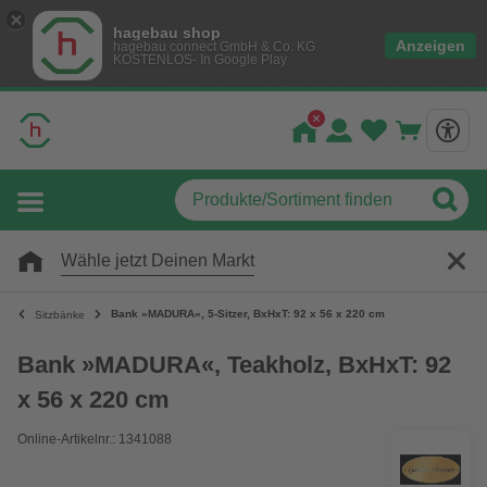
hagebau shop
Anzeigen
hagebau connect GmbH & Co. KG
KOSTENLOS- In Google Play
Wähle jetzt Deinen Markt
Bank »MADURA«, 5-Sitzer, BxHxT: 92 x 56 x 220 cm
Sitzbänke
Bank »MADURA«, Teakholz, BxHxT: 92
x 56 x 220 cm
Online-Artikelnr.: 1341088