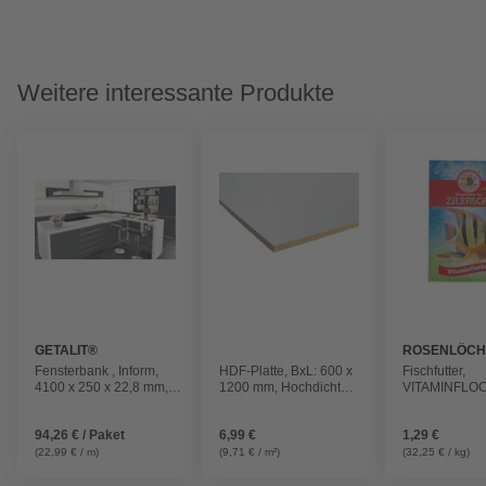
Weitere interessante Produkte
GETALIT®
ROSENLÖC
Fensterbank , Inform,
HDF-Platte, BxL: 600 x
Fischfutter,
4100 x 250 x 22,8 mm,
1200 mm, Hochdichte
VITAMINFLO
Weiß,
Faserplatte (HDF), weiß
FUER ZIERFI
Qualitätsspanplattenträger
G
94,26 € / Paket
6,99 €
1,29 €
(22,99 € / m)
(9,71 € / m²)
(32,25 € / kg)