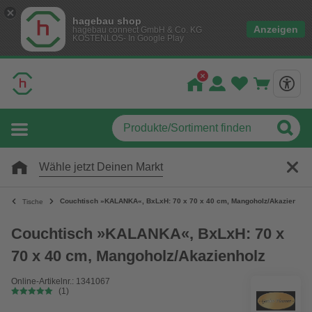
hagebau shop
Anzeigen
hagebau connect GmbH & Co. KG
KOSTENLOS- In Google Play
Wähle jetzt Deinen Markt
Couchtisch »KALANKA«, BxLxH: 70 x 70 x 40 cm, Mangoholz/Akazienholz
Tische
Couchtisch »KALANKA«, BxLxH: 70 x
70 x 40 cm, Mangoholz/Akazienholz
Online-Artikelnr.: 1341067
(1)