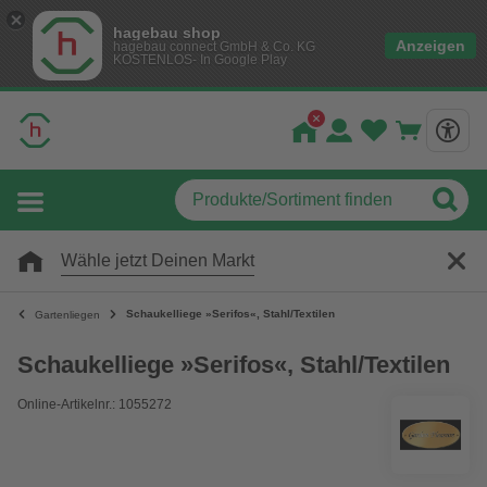
hagebau shop
Anzeigen
hagebau connect GmbH & Co. KG
KOSTENLOS- In Google Play
Wähle jetzt Deinen Markt
Schaukelliege »Serifos«, Stahl/Textilen
Gartenliegen
Schaukelliege »Serifos«, Stahl/Textilen
Online-Artikelnr.: 1055272