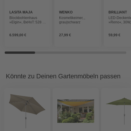
LASITA MAJA
WENKO
BRILLIANT
Blockbohlenhaus
Kosmetikeimer, ,
LED-Deckenl
»Elgin«, BxHxT: 528 x
grau|schwarz
»Reno«, 30W,
267,9 x 430 cm
3000K,
(Außenmaß inkl.
Metall/Kunststo
6.599,00 €
27,99 €
59,99 €
Dachüberstand),
schwarz
naturbelassen
Könnte zu Deinen Gartenmöbeln passen