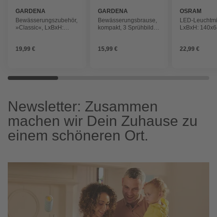
GARDENA
GARDENA
OSRAM
Bewässerungszubehör,
Bewässerungsbrause,
LED-Leuchtmit
»Classic«, LxBxH:
kompakt, 3 Sprühbilder,
LxBxH: 140x
16,3x3,5x14,1 cm,
frostfest
dimmbar, war
frostfest
goldfarben
19,99 €
15,99 €
22,99 €
Newsletter: Zusammen
machen wir Dein Zuhause zu
einem schöneren Ort.