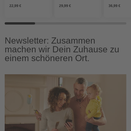
3/1846A-3
Silver Comfort
22,99 €
29,99 €
36,99 €
Premium/solo
Newsletter: Zusammen
machen wir Dein Zuhause zu
einem schöneren Ort.