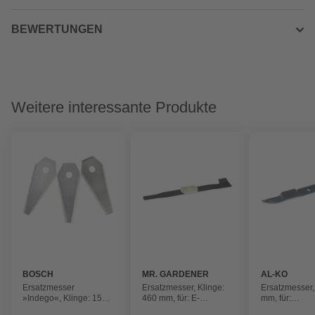
BEWERTUNGEN
Weitere interessante Produkte
BOSCH
MR. GARDENER
AL-KO
Ersatzmesser
Ersatzmesser, Klinge:
Ersatzmesser,
»Indego«, Klinge: 150
460 mm, für: E-
mm, für:
mm, für: Indego
Rasenmäher HW 1846-
Classic/Highl