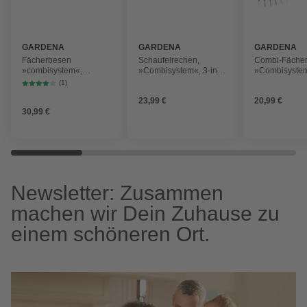
GARDENA
GARDENA
GARDENA
Fächerbesen
Schaufelrechen,
Combi-Fächer
»combisystem«,
»Combisystem«, 3-in-1,
»Combisystem
Arbeitsbreite: 77 cm,
Arbeitsbreite 36,5 cm,
Zähne, silber
(1)
Kunststoff/Aluminium,
türkis
23,99 €
20,99 €
türkis
30,99 €
Newsletter: Zusammen
machen wir Dein Zuhause zu
einem schöneren Ort.