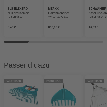
SLS-ELEKTRO
MERXX
SCHWAIGER
Nullleiterklemme,
Gartenmöbelset
Anschlusskab
Anschlüsse:
»Vicenza«, 6
Anschlussk. 9
Schraubklemmen,
Sitzplätze,
ST./IEC Buchs
Kunststoff
Aluminium/Textil
weiss
5,49 €
899,00 €
16,99 €
Passend dazu
PASST DAZU
PASST DAZU
PASST DAZU