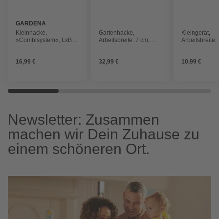
GARDENA
Kleinhacke,
Gartenhacke,
Kleingerät,
»Combisystem«, LxB:
Arbeitsbreite: 7 cm,
Arbeitsbreite:
37x6,5 cm,
Länge: 135 cm, rund
Länge: 29 cm,
schwarz/türkis
16,99 €
32,99 €
10,99 €
Newsletter: Zusammen
machen wir Dein Zuhause zu
einem schöneren Ort.