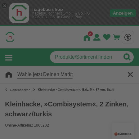
hagebau shop
Anzeigen
hagebau connect GmbH & Co. KG
KOSTENLOS- In Google Play
Wähle jetzt Deinen Markt
Kleinhacke »Combisystem«, BxL: 5 x 37 cm, Stahl
Gartenhacken
Kleinhacke, »Combisystem«, 2 Zinken,
schwarz/türkis
Online-Artikelnr.: 1065282