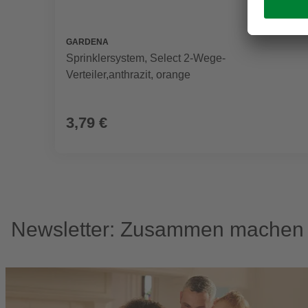
GARDENA
Sprinklersystem, Select 2-Wege-
Verteiler,anthrazit, orange
3,79 €
Newsletter: Zusammen machen w