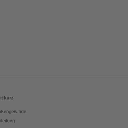
t kurz
 Außengewinde
rteilung