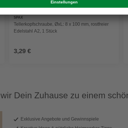
SPAX
Tellerkopfschraube, ØxL: 8 x 100 mm, rostfreier
Edelstahl A2, 1 Stück
3,29 €
ir Dein Zuhause zu einem schön
Exklusive Angebote und Gewinnspiele