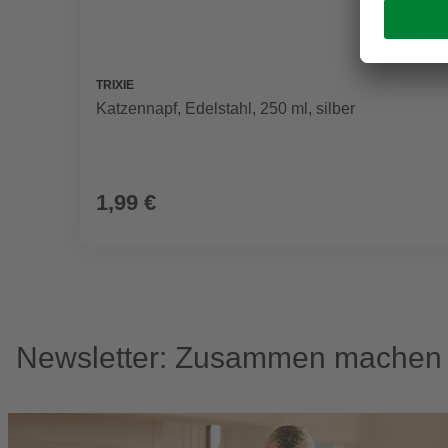
TRIXIE
Katzennapf, Edelstahl, 250 ml, silber
1,99 €
Newsletter: Zusammen machen w