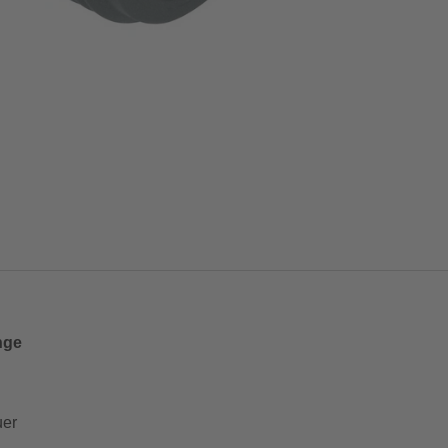
nge
uer