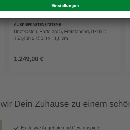
AL BRIEFKASTENSYSTEME
Briefkasten, Parteien: 5, Freistehend, BxHxT:
153,408 x 150,0 x 11,6 cm
1.249,00 €
ir Dein Zuhause zu einem schön
Exklusive Angebote und Gewinnspiele