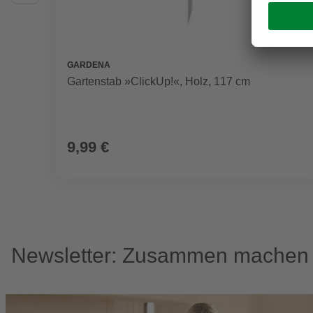
GARDENA
Gartenstab »ClickUp!«, Holz, 117 cm
9,99 €
Newsletter: Zusammen machen w