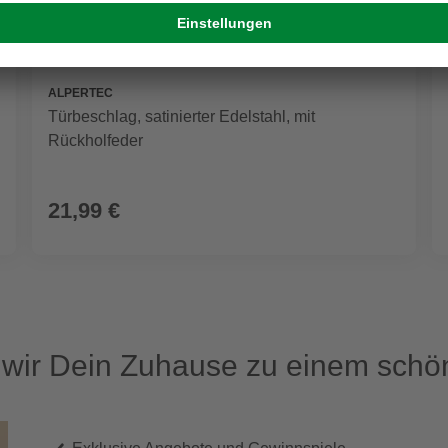
ALPERTEC
Türbeschlag, satinierter Edelstahl, mit
Rückholfeder
21,99 €
ir Dein Zuhause zu einem schön