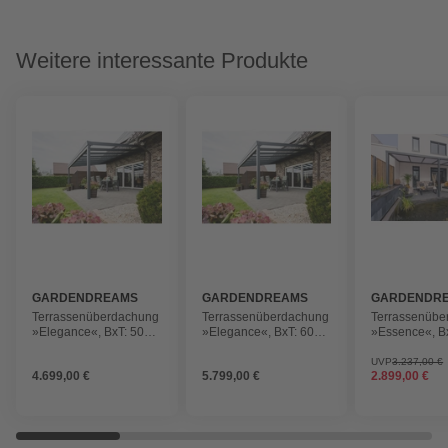
Weitere interessante Produkte
GARDENDREAMS
GARDENDREAMS
GARDENDR
Terrassenüberdachung
Terrassenüberdachung
Terrassenübe
»Elegance«, BxT: 5000
»Elegance«, BxT: 6000
»Essence«, B
x 3000 mm, Glasdach,
x 3500 mm, Glasdach,
x 2500 mm, G
anthrazitgrau
anthrazitgrau
anthrazitgrau
UVP
3.237,00 €
4.699,00 €
5.799,00 €
2.899,00 €