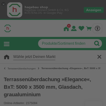
hagebau shop
Anzeigen
hagebau connect GmbH & Co. KG
KOSTENLOS- In Google Play
Wähle jetzt Deinen Markt
Terrassenüberdachung »Elegance«, BxT: 5000 x 3500 
Terrassenüberdachungen
Terrassenüberdachung »Elegance«,
BxT: 5000 x 3500 mm, Glasdach,
graualuminium
Online-Artikelnr.: 1575084