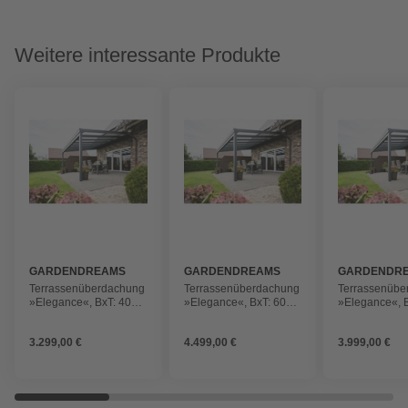
Weitere interessante Produkte
GARDENDREAMS
GARDENDREAMS
GARDENDR
Terrassenüberdachung
Terrassenüberdachung
Terrassenübe
»Elegance«, BxT: 4000
»Elegance«, BxT: 6000
»Elegance«, 
x 3500 mm,
x 4000 mm,
x 4000 mm,
Kunststoffdach,
Kunststoffdach,
Kunststoffdac
3.299,00 €
4.499,00 €
3.999,00 €
anthrazitgrau
graualuminium
anthrazitgrau