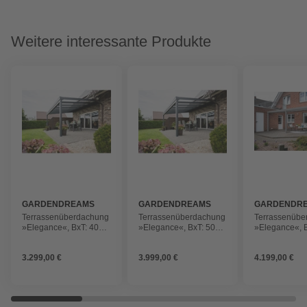
Weitere interessante Produkte
GARDENDREAMS
GARDENDREAMS
GARDENDR
Terrassenüberdachung
Terrassenüberdachung
Terrassenübe
»Elegance«, BxT: 4000
»Elegance«, BxT: 5000
»Elegance«, 
x 3500 mm,
x 4000 mm,
x 3500 mm,
Kunststoffdach,
Kunststoffdach,
Kunststoffdac
3.299,00 €
3.999,00 €
4.199,00 €
anthrazitgrau
anthrazitgrau
graualuminiu