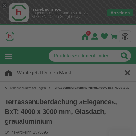
hagebau shop
Anzeigen
hagebau connect GmbH & Co. KG
KOSTENLOS- In Google Play
Wähle jetzt Deinen Markt
Terrassenüberdachung »Elegance«, BxT: 4000 x 3000 
Terrassenüberdachungen
Terrassenüberdachung »Elegance«,
BxT: 4000 x 3000 mm, Glasdach,
graualuminium
Online-Artikelnr.: 1575096