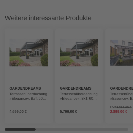
Weitere interessante Produkte
GARDENDREAMS
GARDENDREAMS
GARDENDR
Terrassenüberdachung
Terrassenüberdachung
Terrassenübe
»Elegance«, BxT: 5000
»Elegance«, BxT: 6000
»Essence«, B
x 3000 mm, Glasdach,
x 3500 mm, Glasdach,
x 2500 mm, G
anthrazitgrau
anthrazitgrau
anthrazitgrau
UVP
3.237,00 €
4.699,00 €
5.799,00 €
2.899,00 €