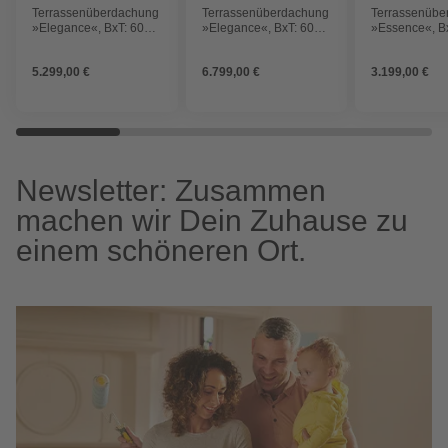
Terrassenüberdachung
Terrassenüberdachung
Terrassenübe
»Elegance«, BxT: 6000
»Elegance«, BxT: 6000
»Essence«, B
x 3000 mm, Glasdach,
x 4000 mm, Glasdach,
x 3000 mm, G
graualuminium
graualuminium
anthrazitgrau
5.299,00 €
6.799,00 €
3.199,00 €
Newsletter: Zusammen
machen wir Dein Zuhause zu
einem schöneren Ort.