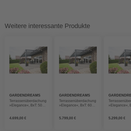
Weitere interessante Produkte
GARDENDREAMS
GARDENDREAMS
GARDENDR
Terrassenüberdachung
Terrassenüberdachung
Terrassenübe
»Elegance«, BxT: 5000
»Elegance«, BxT: 6000
»Elegance«, 
x 3000 mm, Glasdach,
x 3500 mm, Glasdach,
x 4000 mm, G
anthrazitgrau
anthrazitgrau
anthrazitgrau
4.699,00 €
5.799,00 €
5.299,00 €