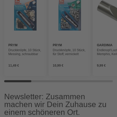
PRYM
PRYM
GARDINIA
Druckknöpfe, 10 Stück,
Druckknöpfe, 10 Stück,
Endknopf Lazi
Messing, schraubbar
für Stoff, vernickelt
Memphis, Keil
16 mm, 2 Stüc
11,49 €
10,99 €
9,99 €
Newsletter: Zusammen
machen wir Dein Zuhause zu
einem schöneren Ort.