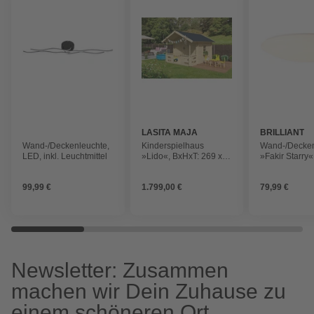
LASITA MAJA
BRILLIANT
Wand-/Deckenleuchte,
Kinderspielhaus
Wand-/Decken
LED, inkl. Leuchtmittel
»Lido«, BxHxT: 269 x
»Fakir Starry«
211 x 330 cm,
dimmbar
naturbelassen
99,99 €
1.799,00 €
79,99 €
Newsletter: Zusammen
machen wir Dein Zuhause zu
einem schöneren Ort.