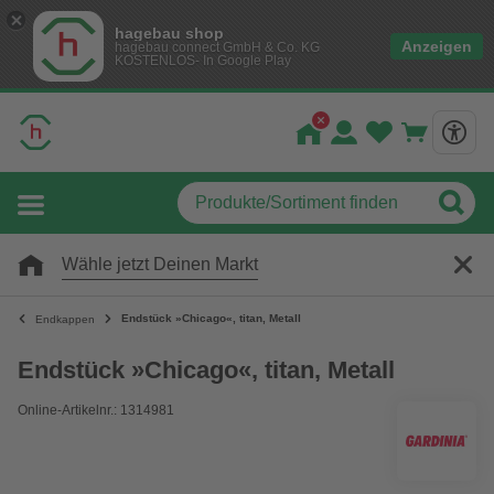
hagebau shop
Anzeigen
hagebau connect GmbH & Co. KG
KOSTENLOS- In Google Play
Wähle jetzt Deinen Markt
Endstück »Chicago«, titan, Metall
Endkappen
Endstück »Chicago«, titan, Metall
Online-Artikelnr.: 1314981