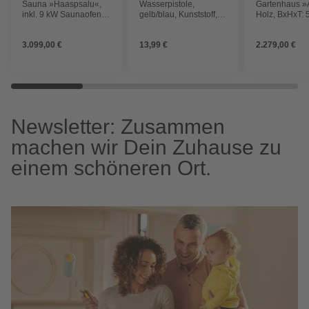
Sauna »Haaspsalu«,
Wasserpistole,
Gartenhaus »
inkl. 9 kW Saunaofen
gelb/blau, Kunststoff,
Holz, BxHxT: 
mit externer Steuerung,
BxL: 17 x 42 cm
x 246 cm (A
für 4 Personen
inkl. Dachübe
3.099,00 €
13,99 €
2.279,00 €
Newsletter: Zusammen
machen wir Dein Zuhause zu
einem schöneren Ort.