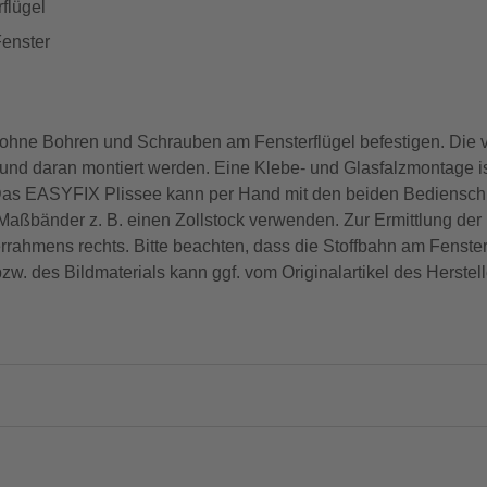
flügel
Fenster
ohne Bohren und Schrauben am Fensterflügel befestigen. Die 
t und daran montiert werden. Eine Klebe- und Glasfalzmontage i
sig. Das EASYFIX Plissee kann per Hand mit den beiden Bediensc
e Maßbänder z. B. einen Zollstock verwenden. Zur Ermittlung der
rrahmens rechts. Bitte beachten, dass die Stoffbahn am Fensterg
w. des Bildmaterials kann ggf. vom Originalartikel des Herstel