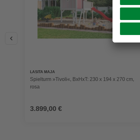
LASITA MAJA
Spielturm »Tivoli«, BxHxT: 230 x 194 x 270 cm,
rosa
3.899,00 €