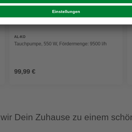
AL-KO
Tauchpumpe, 550 W, Fördermenge: 9500 l/h
99,99 €
ir Dein Zuhause zu einem schön