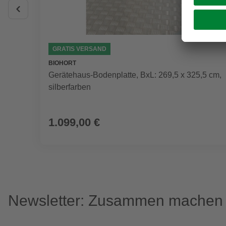
GRATIS VERSAND
BIOHORT
Gerätehaus-Bodenplatte, BxL: 269,5 x 325,5 cm,
silberfarben
1.099,00 €
Newsletter: Zusammen machen w