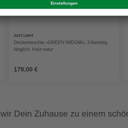
JUST LIGHT
Deckenleuchte »GREEN WIDOW«, 3-flammig,
länglich, Holz-natur
179,00 €
ir Dein Zuhause zu einem schön