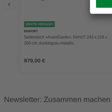
GRATIS VERSAND
BIOHORT
Seitendach »AvantGarde«, BxHxT: 243 x 218 x
260 cm, dunkelgrau-metallic
979,00 €
Newsletter: Zusammen machen w