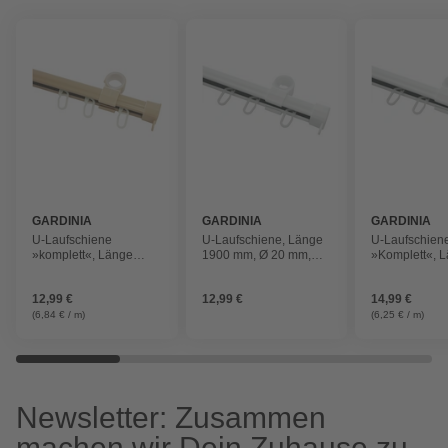
GARDINIA
GARDINIA
GARDINIA
U-Laufschiene
U-Laufschiene, Länge
U-Laufschien
»komplett«, Länge
1900 mm, Ø 20 mm,
»Komplett«, 
1900 mm, Ø 20 mm,
Metall/Kunststoff
2400 mm, Ø 
Metall/Kunststoff
Metall/Kunstst
12,99 €
12,99 €
14,99 €
(6,84 € / m)
(6,25 € / m)
Newsletter: Zusammen
machen wir Dein Zuhause zu