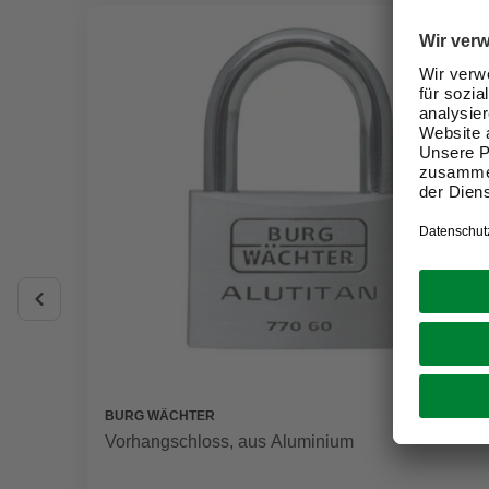
BURG WÄCHTER
Vorhangschloss, aus Aluminium