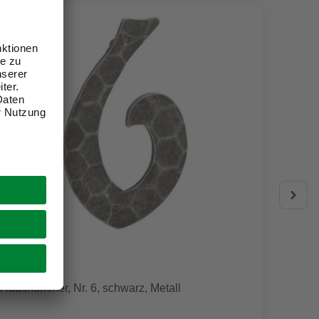
ANSAPRO
GARDE
Hausnummer, Nr. 6, schwarz, Metall
T-Stüc