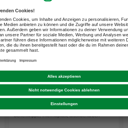
BUSCH-JAEGER
Serienwippe, Thermoplast, alusilberfarben