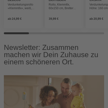
Verdunkelungsrollo
Rollo, ‎‎Klemmfix,
Verdunkelungs
»Klemmfix«, weiß,
60x150 cm‎, Bretter
Höhe: 160 cm
Polyester
Shabby, braun
Stoff/Metall,
Wand-/Decke
ab
24,99 €
39,99 €
ab
20,99 €
Newsletter: Zusammen
machen wir Dein Zuhause zu
einem schöneren Ort.