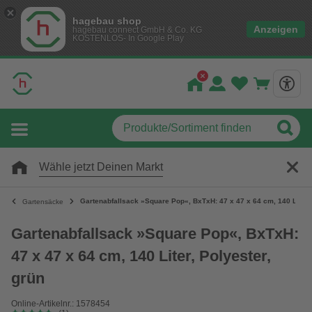
hagebau shop
Anzeigen
hagebau connect GmbH & Co. KG
KOSTENLOS- In Google Play
Wähle jetzt Deinen Markt
Gartenabfallsack »Square Pop«, BxTxH: 47 x 47 x 64 cm, 140 Liter, 
Gartensäcke
Gartenabfallsack »Square Pop«, BxTxH:
47 x 47 x 64 cm, 140 Liter, Polyester,
grün
Online-Artikelnr.: 1578454