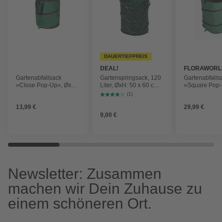
DAUERTIEFPREIS
DEAL!
FLORAWORL
Gartenabfallsack
Gartenspringsack, 120
Gartenabfalls
»Close Pop-Up«, ØxH:
Liter, ØxH: 50 x 60 cm,
»Square Pop-
53 x 68 cm, mit Deckel,
schwarz
220L, 56x56x
(1)
150 Liter, Polyester,
Polyester/PE
13,99 €
29,99 €
grün
9,00 €
Newsletter: Zusammen
machen wir Dein Zuhause zu
einem schöneren Ort.