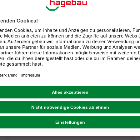
KENT & STOWE
Gartengerät, Stahl, 152 cm, braun