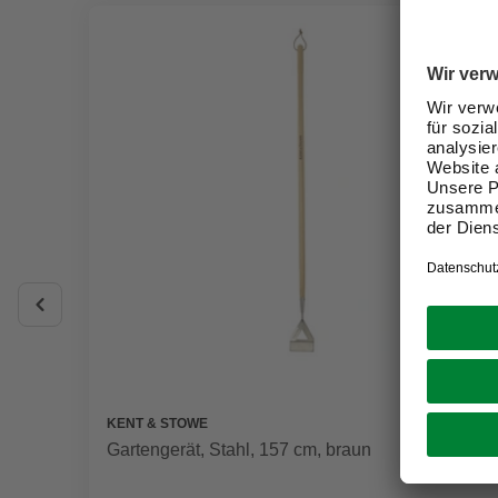
KENT & STOWE
Gartengerät, Stahl, 157 cm, braun