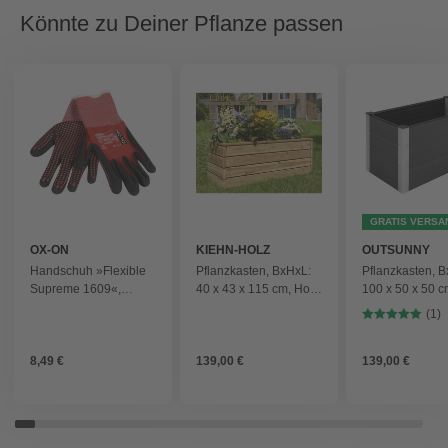
Könnte zu Deiner Pflanze passen
GRATIS VERSA
OX-ON
KIEHN-HOLZ
OUTSUNNY
Handschuh »Flexible
Pflanzkasten, BxHxL:
Pflanzkasten, B
Supreme 1609«,
40 x 43 x 115 cm, Holz
100 x 50 x 50 c
rot/schwarz
- beige
WPC/Aluminium
(1)
8,49 €
139,00 €
139,00 €