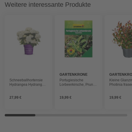
Weitere interessante Produkte
GARTENKRONE
GARTENKR
Schneeballhortensie
Portugiesische
Kleine Glanzm
Hydrangea Hydrangea
Lorbeerkirsche, Prunus
Photinia fraser
arborescens
lusitanica
Red Robin«, B
»FlowerWOW®«
»Angustifolia«, Blätter:
grün, Blüten: 
27,99 €
19,99 €
19,99 €
grün, Blüten: weiß