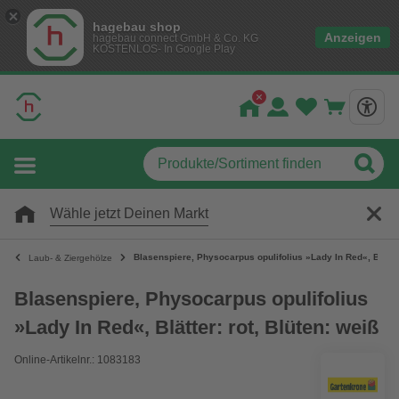
hagebau shop
Anzeigen
hagebau connect GmbH & Co. KG
KOSTENLOS- In Google Play
Wähle jetzt Deinen Markt
Blasenspiere, Physocarpus opulifolius »Lady In Red«, Blätter
Laub- & Ziergehölze
Blasenspiere, Physocarpus opulifolius
»Lady In Red«, Blätter: rot, Blüten: weiß
Online-Artikelnr.: 1083183