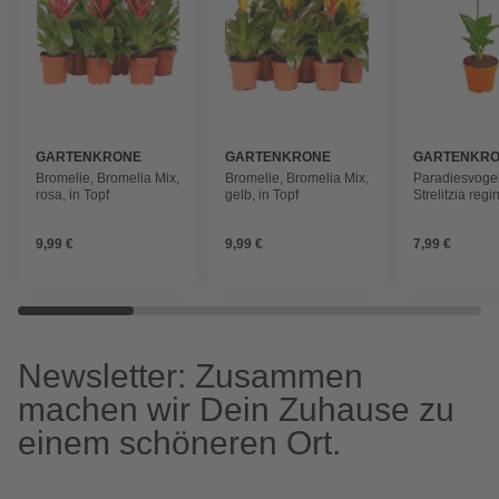
GARTENKRONE
GARTENKRONE
GARTENKR
Bromelie, Bromelia Mix,
Bromelie, Bromelia Mix,
Paradiesvoge
rosa, in Topf
gelb, in Topf
Strelitzia regi
»Kunstblüte«,
Blütenfarbe: 
9,99 €
9,99 €
7,99 €
Newsletter: Zusammen
machen wir Dein Zuhause zu
einem schöneren Ort.