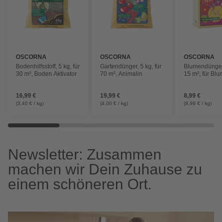
OSCORNA
OSCORNA
OSCORNA
Bodenhilfsstoff, 5 kg, für
Gartendünger, 5 kg, für
Blumendünger,
30 m², Boden Aktivator
70 m², Animalin
15 m², für Bl
Stauden
16,99 €
19,99 €
8,99 €
(3,40 € / kg)
(4,00 € / kg)
(8,99 € / kg)
Newsletter: Zusammen
machen wir Dein Zuhause zu
einem schöneren Ort.