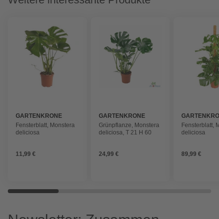
GARTENKRONE
GARTENKRONE
GARTENKR
Fensterblatt, Monstera
Grünpflanze, Monstera
Fensterblatt,
deliciosa
deliciosa, T 21 H 60
deliciosa
11,99 €
24,99 €
89,99 €