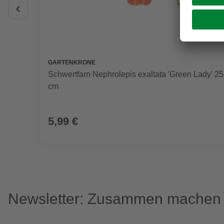
GARTENKRONE
Schwertfarn Nephrolepis exaltata 'Green Lady' 25
cm
5,99 €
Newsletter: Zusammen machen w