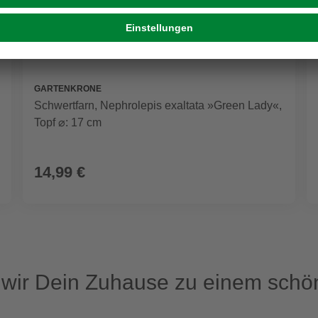
GARTENKRONE
Schwertfarn, Nephrolepis exaltata »Green Lady«,
Topf ⌀: 17 cm
14,99 €
ir Dein Zuhause zu einem schön