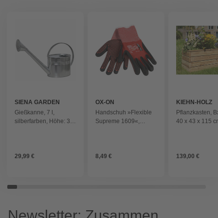
SIENA GARDEN
OX-ON
KIEHN-HOLZ
Gießkanne, 7 l,
Handschuh »Flexible
Pflanzkasten, 
silberfarben, Höhe: 32
Supreme 1609«,
40 x 43 x 115 c
cm
rot/schwarz
- beige
29,99 €
8,49 €
139,00 €
Newsletter: Zusammen