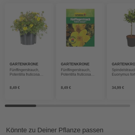
GARTENKRONE
GARTENKRONE
GARTENKR
Fünffingerstrauch,
Fünffingerstrauch,
Spindelstrauc
Potentilla fruticosa
Potentilla fruticosa
Euonymus for
»Kobold«, Blätter: grün,
»Dakota Sunspot«,
»Emerald Gol
Blüten: gelb
Blätter: grün, Blüten:
winterhart
8,49 €
8,49 €
34,99 €
gelb
Könnte zu Deiner Pflanze passen