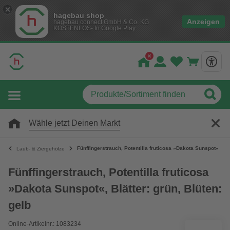
hagebau shop
Anzeigen
hagebau connect GmbH & Co. KG
KOSTENLOS- In Google Play
Wähle jetzt Deinen Markt
Fünffingerstrauch, Potentilla fruticosa »Dakota Sunspot«, Blät
Laub- & Ziergehölze
Fünffingerstrauch, Potentilla fruticosa
»Dakota Sunspot«, Blätter: grün, Blüten:
gelb
Online-Artikelnr.: 1083234