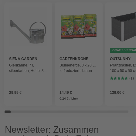
GRATIS VERSA
SIENA GARDEN
GARTENKRONE
OUTSUNNY
Gießkanne, 7 l,
Blumenerde, 3 x 20 L,
Pflanzkasten, B
silberfarben, Höhe: 32
torfreduziert - braun
100 x 50 x 50 c
cm
WPC/Aluminium
(1)
29,99 €
14,49 €
139,00 €
0,24 € / Liter
Newsletter: Zusammen