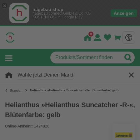
hagebau shop
Anzeigen
hagebau connect GmbH & Co. KG
KOSTENLOS- In Google Play
Wähle jetzt Deinen Markt
Helianthus »Helianthus Suncatcher -R-«, Blütenfarbe: gelb
Stauden
Helianthus »Helianthus Suncatcher -R-«,
Blütenfarbe: gelb
Online-Artikelnr.: 1424820