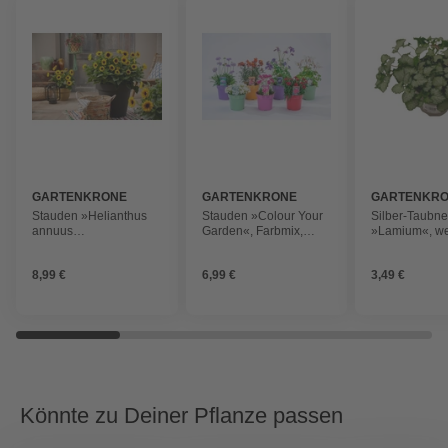
GARTENKRONE
GARTENKRONE
GARTENKR
Stauden »Helianthus
Stauden »Colour Your
Silber-Taubne
annuus
Garden«, Farbmix,
»Lamium«, we
Sunbelievable«,
mehrjähriger
winterhart
Blütenfarbe: gelb
Lebenszyklus, im Topf
8,99 €
6,99 €
3,49 €
Könnte zu Deiner Pflanze passen