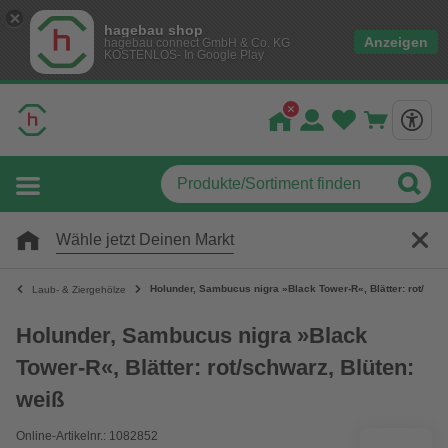
hagebau shop
Anzeigen
hagebau connect GmbH & Co. KG
KOSTENLOS- In Google Play
Wähle jetzt Deinen Markt
Holunder, Sambucus nigra »Black Tower-R«, Blätter: rot/schw
Laub- & Ziergehölze
Holunder, Sambucus nigra »Black
Tower-R«, Blätter: rot/schwarz, Blüten:
weiß
Online-Artikelnr.: 1082852