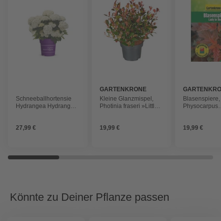
GARTENKRONE
GARTENKR
Schneeballhortensie
Kleine Glanzmispel,
Blasenspiere,
Hydrangea Hydrangea
Photinia fraseri »Little
Physocarpus
arborescens
Red Robin«, Blätter:
opulifolius »L
»FlowerWOW®«
grün, Blüten: weiß
Red«, Blätter: 
27,99 €
19,99 €
19,99 €
Blüten: weiß
Könnte zu Deiner Pflanze passen