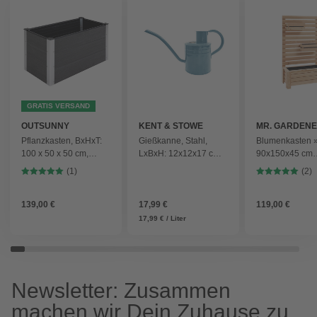
GRATIS VERSAND
OUTSUNNY
KENT & STOWE
MR. GARDEN
Pflanzkasten, BxHxT:
Gießkanne, Stahl,
Blumenkasten »
100 x 50 x 50 cm,
LxBxH: 12x12x17 cm,
90x150x45 cm
WPC/Aluminium - grau
himmelblau
(BxHxT), Lärche
(1)
(2)
naturbelassen,
Einhängekästen
139,00 €
17,99 €
braun
119,00 €
17,99 € / Liter
Newsletter: Zusammen
machen wir Dein Zuhause zu