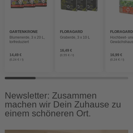
GARTENKRONE
FLORAGARD
FLORAGAR
Blumenerde, 3 x 20 L,
Graberde, 3 x 10 L
Hochbeet- un
torfreduziert
Gewächshaus
L, braun
16,49 €
14,49 €
16,99 €
(0,55 € / l)
(0,24 € / l)
(0,24 € / l)
Newsletter: Zusammen
machen wir Dein Zuhause zu
einem schöneren Ort.