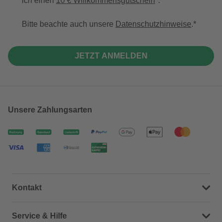
ich einen
10 € Willkommensgutschein
*.
Bitte beachte auch unsere
Datenschutzhinweise
.
JETZT ANMELDEN
Unsere Zahlungsarten
Kontakt
Dein Kontakt zu uns
Service & Hilfe